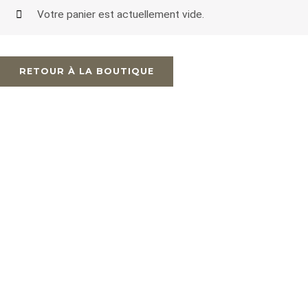
Votre panier est actuellement vide.
RETOUR À LA BOUTIQUE
PAGES
ACCUEIL
DÉCORATION
MODE
RESTAURATION
ATELIERS
CONTACT
CONTACT