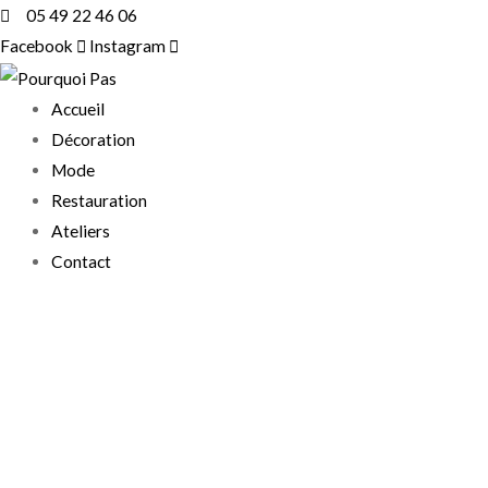
Aller
05 49 22 46 06
au
Facebook
Instagram
contenu
Accueil
Décoration
Mode
Restauration
Ateliers
Contact