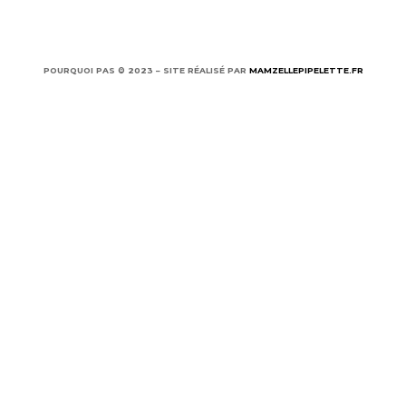
Politiq
POURQUOI PAS © 2023 – SITE RÉALISÉ PAR
MAMZELLEPIPELETTE.FR