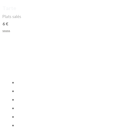
sur
5
Tarte
Plats salés
6
€
Note
0
sur
5
PAGES
ACCUEIL
DÉCORATION
MODE
RESTAURATION
ATELIERS
CONTACT