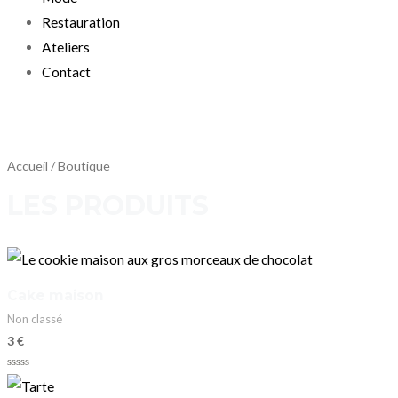
Restauration
Ateliers
Contact
Accueil
/ Boutique
LES PRODUITS
Cake maison
Non classé
3
€
Note
0