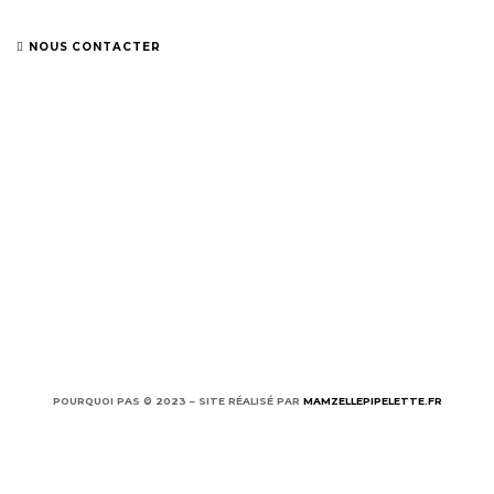
NOUS CONTACTER
HORAIRES
Du mardi 
INFORMATIONS LÉGALES
M
Politiq
POURQUOI PAS © 2023 – SITE RÉALISÉ PAR
MAMZELLEPIPELETTE.FR