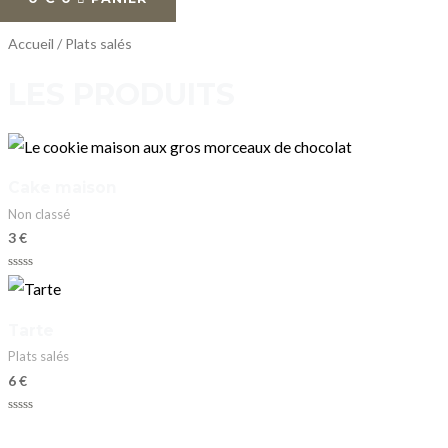
Accueil
/ Plats salés
LES PRODUITS
Cake maison
Non classé
3
€
Note
0
sur
5
Tarte
Plats salés
6
€
Note
0