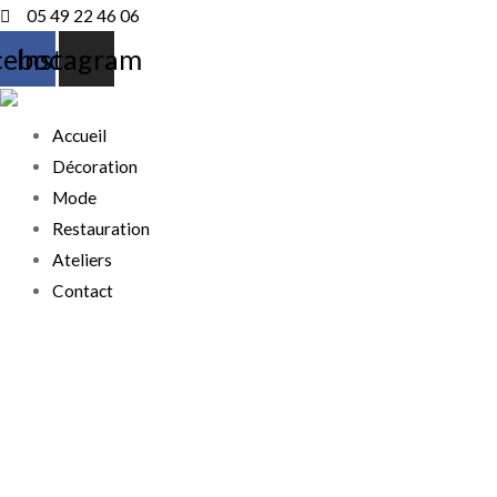
Aller
05 49 22 46 06
au
cebook
Instagram
contenu
Accueil
Décoration
Mode
Restauration
Ateliers
Contact